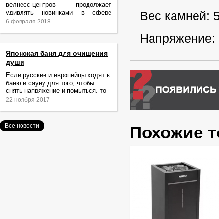
велнесс-центров продолжает
удивлять новинками в сфере
Вес камней: 5
релаксации и ухода за телом.
6 февраля 2018
Напряжение: 
Японская баня для очищения
души
Если русские и европейцы ходят в
баню и сауну для того, чтобы
снять напряжение и помыться, то
жители Японии идут туда за
22 ноября 2017
очищением не только тела,
Все новости
Похожие 