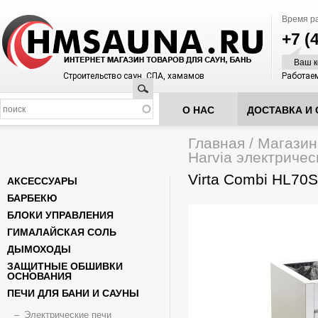
Время р
+7 (
Ваш к
Строительство саун, СПА, хамамов
Работаем
Поиск
О НАС
ДОСТАВКА И 
Главная
/
Магазин
Вы здесь
Harvia электричес
Virta Combi HL70S
АКСЕССУАРЫ
БАРБЕКЮ
БЛОКИ УПРАВЛЕНИЯ
ГИМАЛАЙСКАЯ СОЛЬ
ДЫМОХОДЫ
ЗАЩИТНЫЕ ОБШИВКИ
ОСНОВАНИЯ
ПЕЧИ ДЛЯ БАНИ И САУНЫ
Электрические печи