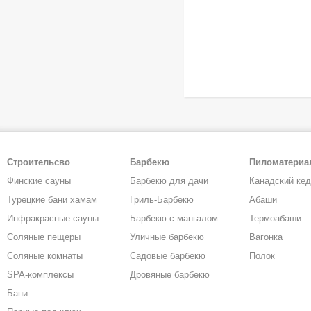
Строительсво
Барбекю
Пиломатери
Финские сауны
Барбекю для дачи
Канадский ке
Турецкие бани хамам
Гриль-Барбекю
Абаши
Инфракрасные сауны
Барбекю с мангалом
Термоабаши
Соляные пещеры
Уличные барбекю
Вагонка
Соляные комнаты
Садовые барбекю
Полок
SPA-комплексы
Дровяные барбекю
Бани