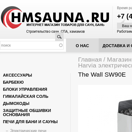
Время р
+7 (
Ваш к
Строительство саун, СПА, хамамов
Работаем
Поиск
О НАС
ДОСТАВКА И 
Главная
/
Магазин
Вы здесь
Harvia электричес
The Wall SW90E
АКСЕССУАРЫ
БАРБЕКЮ
БЛОКИ УПРАВЛЕНИЯ
ГИМАЛАЙСКАЯ СОЛЬ
ДЫМОХОДЫ
ЗАЩИТНЫЕ ОБШИВКИ
ОСНОВАНИЯ
ПЕЧИ ДЛЯ БАНИ И САУНЫ
Электрические печи