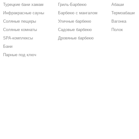
Турецкие бани хамам
Гриль-Барбекю
Абаши
Инфракрасные сауны
Барбекю с мангалом
Термоабаши
Соляные пещеры
Уличные барбекю
Вагонка
Соляные комнаты
Садовые барбекю
Полок
SPA-комплексы
Дровяные барбекю
Бани
Парные под ключ