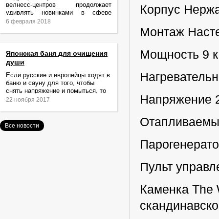
велнесс-центров продолжает
Корпус Нерж
удивлять новинками в сфере
релаксации и ухода за телом.
6 февраля 2018
Монтаж Наст
Мощность 9 к
Японская баня для очищения
души
Нагреватель
Если русские и европейцы ходят в
баню и сауну для того, чтобы
снять напряжение и помыться, то
Напряжение 2
жители Японии идут туда за
22 ноября 2017
очищением не только тела,
Отапливаемы
Все новости
Парогенерато
Пульт управл
Каменка The 
скандинавско