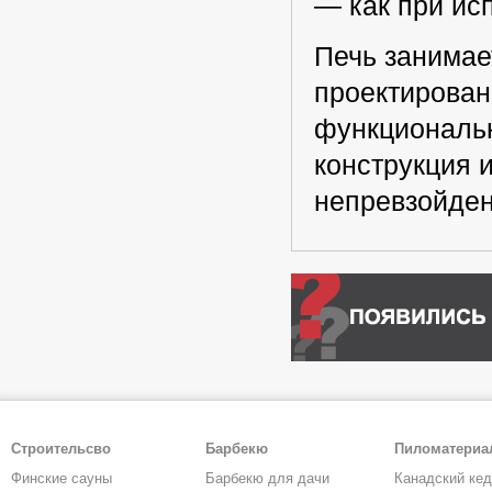
— как при ис
Печь занимае
проектирован
функциональн
конструкция 
непревзойден
Строительсво
Барбекю
Пиломатери
Финские сауны
Барбекю для дачи
Канадский ке