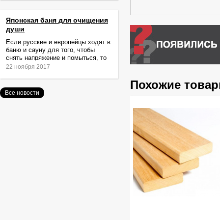
Японская баня для очищения
души
Если русские и европейцы ходят в
баню и сауну для того, чтобы
снять напряжение и помыться, то
жители Японии идут туда за
22 ноября 2017
очищением не только тела,
Похожие това
Все новости