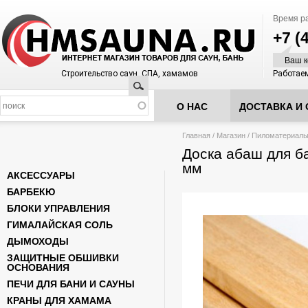
Время р
+7 (
Ваш к
Строительство саун, СПА, хамамов
Работаем
Поиск
О НАС
ДОСТАВКА И 
Вы здесь
Главная
/
Магазин
/
Пиломатериал
Доска абаш для б
мм
АКСЕССУАРЫ
БАРБЕКЮ
БЛОКИ УПРАВЛЕНИЯ
ГИМАЛАЙСКАЯ СОЛЬ
ДЫМОХОДЫ
ЗАЩИТНЫЕ ОБШИВКИ
ОСНОВАНИЯ
ПЕЧИ ДЛЯ БАНИ И САУНЫ
КРАНЫ ДЛЯ ХАМАМА