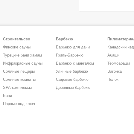
Строительсво
Барбекю
Пиломатери
Финские сауны
Барбекю для дачи
Канадский ке
Турецкие бани хамам
Гриль-Барбекю
Абаши
Инфракрасные сауны
Барбекю с мангалом
Термоабаши
Соляные пещеры
Уличные барбекю
Вагонка
Соляные комнаты
Садовые барбекю
Полок
SPA-комплексы
Дровяные барбекю
Бани
Парные под ключ