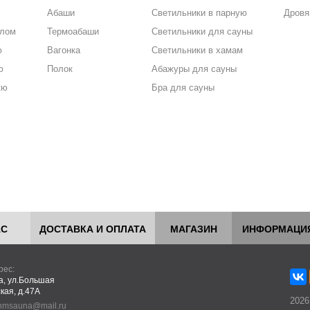
Абаши
Светильники в парную
Дровя
алом
Термоабаши
Светильники для сауны
ю
Вагонка
Светильники в хамам
ю
Полок
Абажуры для сауны
кю
Бра для сауны
АС
ДОСТАВКА И ОПЛАТА
МАГАЗИН
ИНФОРМАЦИ
рес:
ва, ул.Большая
кая, д.47А
2026
hmsauna@mail.ru