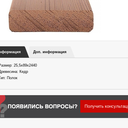
нформация
Доп. информация
Размер: 25,5х89х2440
Древесина: Кедр
Тип: Полок
Получить консульта