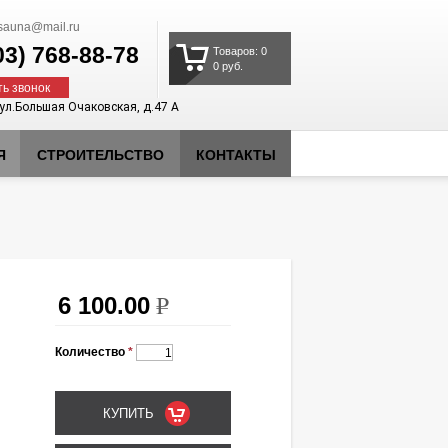
auna@mail.ru
03)
768-88-78
Товаров: 0
0 руб.
ть звонок
 ул.Большая Очаковская, д.47 А
Я
СТРОИТЕЛЬСТВО
КОНТАКТЫ
6 100.00
k
Количество
*