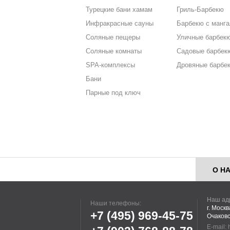
Турецкие бани хамам
Гриль-Барбекю
Инфракрасные сауны
Барбекю с манг
Соляные пещеры
Уличные барбек
Соляные комнаты
Садовые барбек
SPA-комплексы
Дровяные барбе
Бани
Парные под ключ
О Н
Наш ад
Наши телефоны:
г. Моск
+7 (495)
969-45-75
Очаковс
E-mail: