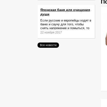
П
Японская баня для очищения
души
Если русские и европейцы ходят в
баню и сауну для того, чтобы
снять напряжение и помыться, то
жители Японии идут туда за
22 ноября 2017
очищением не только тела,
Все новости