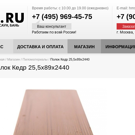
Время работы:
с 10.00 до 19.00 (ежедневно)
E-mail:
hms
+7 (495)
969-45-75
+7 (9
Ваш консультант
Заказа
Работаем по всей России!
г. Москва,
АС
ДОСТАВКА И ОПЛАТА
МАГАЗИН
ИНФОРМАЦИ
десь
ная
/
Магазин
/
Пиломатериалы
/
Полок Кедр 25,5х89х2440
лок Кедр 25,5х89х2440