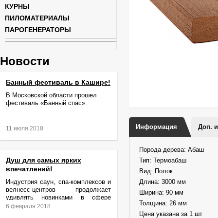
КУРНЫ
ПИЛОМАТЕРИАЛЫ
ПАРОГЕНЕРАТОРЫ
Новости
Банный фестиваль в Кашире!
В Московской области прошел
фестиваль «Банный спас».
Информация
Доп. 
11 июля 2018
Порода дерева: Абаш
Душ для самых ярких
Тип: Термоабаш
впечатлений!
Вид: Полок
Индустрия саун, спа-комплексов и
Длина: 3000 мм
велнесс-центров продолжает
Ширина: 90 мм
удивлять новинками в сфере
Толщина: 26 мм
релаксации и ухода за телом.
6 февраля 2018
Цена указана за 1 шт