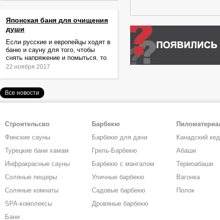
Японская баня для очищения
души
Если русские и европейцы ходят в
баню и сауну для того, чтобы
снять напряжение и помыться, то
жители Японии идут туда за
22 ноября 2017
очищением не только тела,
Все новости
Строительсво
Барбекю
Пиломатери
Финские сауны
Барбекю для дачи
Канадский ке
Турецкие бани хамам
Гриль-Барбекю
Абаши
Инфракрасные сауны
Барбекю с мангалом
Термоабаши
Соляные пещеры
Уличные барбекю
Вагонка
Соляные комнаты
Садовые барбекю
Полок
SPA-комплексы
Дровяные барбекю
Бани