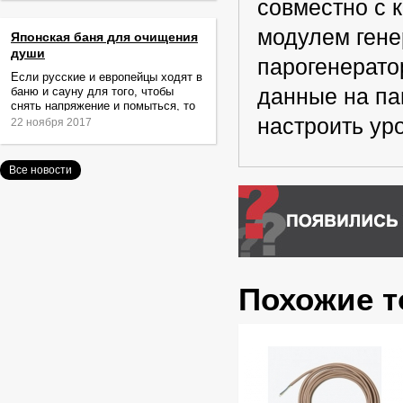
совместно с
модулем гене
Японская баня для очищения
души
парогенерато
Если русские и европейцы ходят в
баню и сауну для того, чтобы
данные на па
снять напряжение и помыться, то
жители Японии идут туда за
настроить ур
22 ноября 2017
очищением не только тела,
Все новости
Похожие 