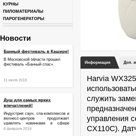
КУРНЫ
ПИЛОМАТЕРИАЛЫ
ПАРОГЕНЕРАТОРЫ
Новости
Банный фестиваль в Кашире!
В Московской области прошел
Информация
Доп. 
фестиваль «Банный спас».
Harvia WX325
11 июля 2018
использовать
служить заме
Душ для самых ярких
впечатлений!
предназначен
Индустрия саун, спа-комплексов и
управления се
велнесс-центров продолжает
удивлять новинками в сфере
CX110C). Дат
релаксации и ухода за телом.
6 февраля 2018