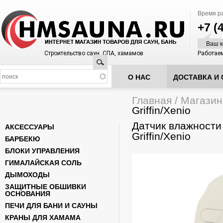
Время р
+7 (
Ваш к
Строительство саун, СПА, хамамов
Работаем
Поиск
О НАС
ДОСТАВКА И 
Главная
/
Магазин
Вы здесь
Griffin/Xenio
Датчик влажност
АКСЕССУАРЫ
Griffin/Xenio
БАРБЕКЮ
БЛОКИ УПРАВЛЕНИЯ
ГИМАЛАЙСКАЯ СОЛЬ
ДЫМОХОДЫ
ЗАЩИТНЫЕ ОБШИВКИ
ОСНОВАНИЯ
ПЕЧИ ДЛЯ БАНИ И САУНЫ
КРАНЫ ДЛЯ ХАМАМА