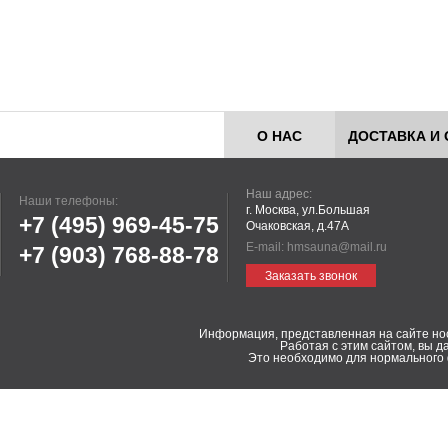
О НАС
ДОСТАВКА И 
Наш адрес:
Наши телефоны:
г. Москва, ул.Большая
+7 (495)
969-45-75
Очаковская, д.47А
E-mail:
hmsauna@mail.ru
+7 (903)
768-88-78
Заказать звонок
Информация, представленная на сайте но
Работая с этим сайтом, вы д
Это необходимо для нормального