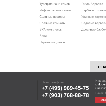
Турецкие бани хамам
Гриль-Барбекю
Инфракрасные сауны
Барбекю с манг
Соляные пещеры
Уличные барбек
Соляные комнаты
Садовые барбек
SPA-комплексы
Дровяные барбе
Бани
Парные под ключ
О Н
Наш ад
Наши телефоны:
г. Моск
+7 (495)
969-45-75
Очаковс
E-mail:
+7 (903)
768-88-78
Зака