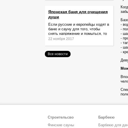
Ког
Японская баня для очищения
заб
души
Баз
Если русские и европейцы ходят в
- во
баню и сауну для того, чтобы
- по
снять напряжение и помыться, то
- ш
жители Японии идут туда за
- пр
22 ноября 2017
очищением не только тела,
- та
- ша
- к
Все новости
Дев
Мож
Впо
чел
Спе
пол
Строительсво
Барбекю
Финские сауны
Барбекю для да