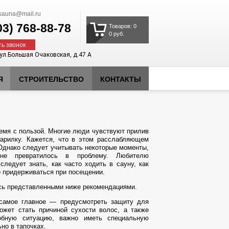
auna@mail.ru
03)
768-88-78
Товаров: 0
0 руб.
ть звонок
 ул.Большая Очаковская, д.47 А
Я
СТРОИТЕЛЬСТВО
КОНТАКТЫ
емя с пользой. Многие люди чувствуют прилив
парилку. Кажется, что в этом расслабляющем
Однако следует учитывать некоторые моменты,
 не превратилось в проблему. Любителю
ледует знать, как часто ходить в сауну, как
о придерживаться при посещении.
есь представленными ниже рекомендациями.
 самое главное — предусмотреть защиту для
ожет стать причиной сухости волос, а также
обную ситуацию, важно иметь специальную
но в тапочках.