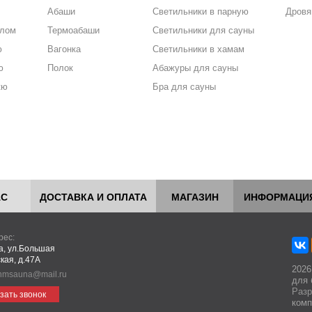
Абаши
Светильники в парную
Дровя
алом
Термоабаши
Светильники для сауны
ю
Вагонка
Светильники в хамам
ю
Полок
Абажуры для сауны
кю
Бра для сауны
АС
ДОСТАВКА И ОПЛАТА
МАГАЗИН
ИНФОРМАЦИ
рес:
ва, ул.Большая
кая, д.47А
2026
hmsauna@mail.ru
для 
Разр
зать звонок
комп