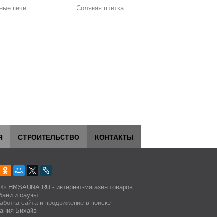
ные печи
Соляная плитка
Я
СТРОИТЕЛЬСТВО
КОНТАКТЫ
 © HMSAUNA.RU - интернет-магазин товаров
бани и сауны
аботка сайта
и
продвижение в поиске
-
ания Бихайв