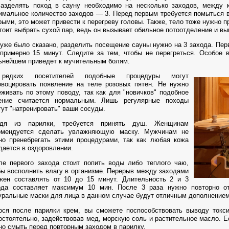
Разделять поход в сауну необходимо на несколько заходов, между
имальное количество заходов — 3. Перед первым требуется помыться в
рыми, это может привести к перегреву головы. Также, тело тоже нужно 
Стоит выбрать сухой пар, ведь он вызывает обильное потоотделение и вы
 уже было сказано, разделить посещение сауны нужно на 3 захода. П
 примерно 15 минут. Следите за тем, чтобы не перегреться. Особое 
ьнейшем приведет к мучительным болям.
редких посетителей подобные процедуры могут
овоцировать появление на теле розовых пятен. Не нужно
еживать по этому поводу, так как для "новичков" подобное
ение считается нормальным. Лишь регулярные походы
гут "натренировать" ваши сосуды.
дя из парилки, требуется принять душ. Женщинам
омендуется сделать увлажняющую маску. Мужчинам не
но пренебрегать этими процедурами, так как любая кожа
дается в оздоровлении.
ле первого захода стоит попить воды либо теплого чаю,
бы восполнить влагу в организме. Перерыв между заходами
жен составлять от 10 до 15 минут. Длительность 2 и 3
ода составляет максимум 10 мин. После 3 раза нужно повторно о
уральные маски для лица в данном случае будут отличным дополнением
ося после парилки крем, вы сможете поспособствовать выводу токси
остоятельно, задействовав мед, морскую соль и растительное масло. Е
но смыть перед повторным заходом в парилку.