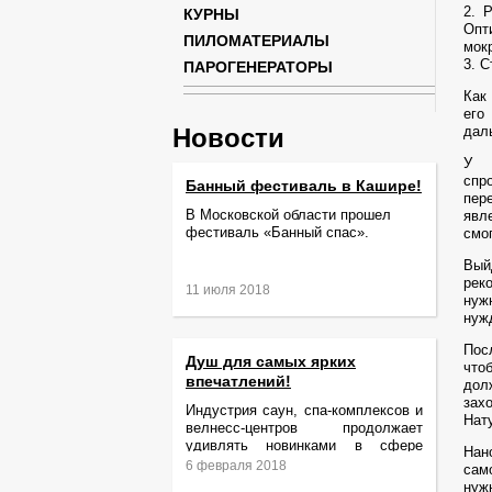
2. 
КУРНЫ
Опт
ПИЛОМАТЕРИАЛЫ
мок
3. 
ПАРОГЕНЕРАТОРЫ
Как
его
Новости
дал
У 
спр
Банный фестиваль в Кашире!
пер
В Московской области прошел
явл
фестиваль «Банный спас».
смо
Вый
рек
11 июля 2018
нуж
нуж
Пос
Душ для самых ярких
что
впечатлений!
дол
зах
Индустрия саун, спа-комплексов и
Нат
велнесс-центров продолжает
удивлять новинками в сфере
Нан
релаксации и ухода за телом.
6 февраля 2018
сам
нуж