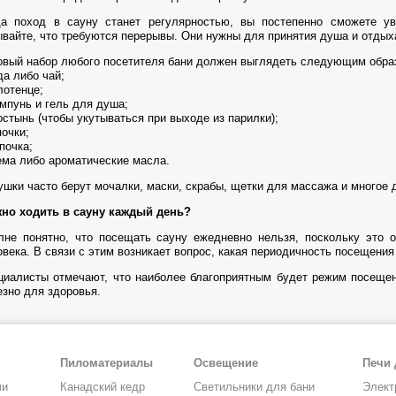
да поход в сауну станет регулярностью, вы постепенно сможете ув
ывайте, что требуются перерывы. Они нужны для принятия душа и отдых
овый набор любого посетителя бани должен выглядеть следующим обра
да либо чай;
лотенце;
ампунь и гель для душа;
остынь (чтобы укутываться при выходе из парилки);
почки;
почка;
рема либо ароматические масла.
ушки часто берут мочалки, маски, скрабы, щетки для массажа и многое 
но ходить в сауну каждый день?
лне понятно, что посещать сауну ежедневно нельзя, поскольку это о
овека. В связи с этим возникает вопрос, какая периодичность посещения
циалисты отмечают, что наиболее благоприятным будет режим посещен
езно для здоровья.
Пиломатериалы
Освещение
Печи 
чи
Канадский кедр
Светильники для бани
Элект