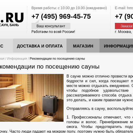
Время работы:
с 10.00 до 19.00 (ежедневно)
E-mail:
hms
+7 (495)
969-45-75
+7 (9
Ваш консультант
Заказа
Работаем по всей России!
г. Москва,
АС
ДОСТАВКА И ОПЛАТА
МАГАЗИН
ИНФОРМАЦИ
десь
ная
/
Информация
/
Рекомендации по посещению сауны
комендации по посещению сауны
В сауне можно отлично провести вр
бодрости и сил, когда посещают 
месте можно отдыхать ежедневно. 
чтобы подобное удовольствие
рассматриваемого способа отдыха с
это делать, и каким правилам нужн
Отправляясь в сауну, воспользуйт
1. Профессионалы отмечают, что
головы и волос. Пренебрежение м
ожога. Чтобы предотвратить под
очку. Часто люди падают на мокром полу, поэтому нужно быть обязатель