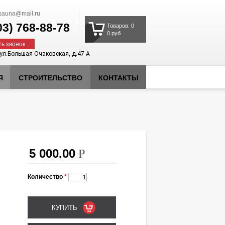
auna@mail.ru
03)
768-88-78
Товаров: 0
0 руб.
ть звонок
 ул.Большая Очаковская, д.47 А
Я
СТРОИТЕЛЬСТВО
КОНТАКТЫ
5 000.00
k
Количество
*