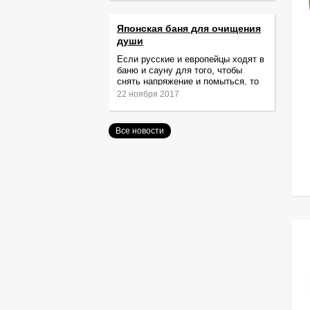
Японская баня для очищения
души
Если русские и европейцы ходят в
баню и сауну для того, чтобы
снять напряжение и помыться, то
жители Японии идут туда за
22 ноября 2017
очищением не только тела,
Все новости