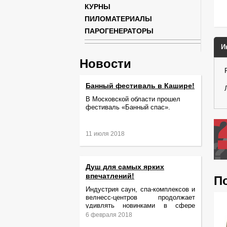
КУРНЫ
ПИЛОМАТЕРИАЛЫ
ПАРОГЕНЕРАТОРЫ
И
Новости
Банный фестиваль в Кашире!
В Московской области прошел
фестиваль «Банный спас».
11 июля 2018
Душ для самых ярких
впечатлений!
П
Индустрия саун, спа-комплексов и
велнесс-центров продолжает
удивлять новинками в сфере
релаксации и ухода за телом.
6 февраля 2018