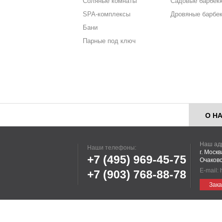
Соляные комнаты
Садовые барбек
SPA-комплексы
Дровяные барбе
Бани
Парные под ключ
О Н
Наш ад
Наши телефоны:
г. Моск
+7 (495)
969-45-75
Очаковс
E-mail:
+7 (903)
768-88-78
Зака
Информация, пр
Р