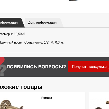
нформация
Доп. информация
Размеры: 12,50х6
Латунный носик. Cоединение: 1/2" М. 0,3 кг.
Получить консульта
охожие товары
Perugia