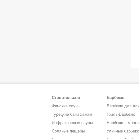
Строительсво
Барбекю
Финские сауны
Барбекю для да
Турецкие бани хамам
Гриль-Барбекю
Инфракрасные сауны
Барбекю с манг
Соляные пещеры
Уличные барбек