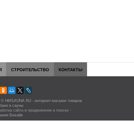
Я
СТРОИТЕЛЬСТВО
КОНТАКТЫ
 © HMSAUNA.RU - интернет-магазин товаров
бани и сауны
аботка сайта
и
продвижение в поиске
-
ания Бихайв
личной офертой.
e.