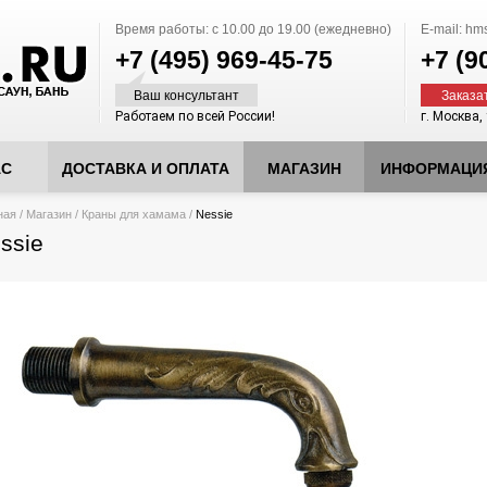
Время работы:
с 10.00 до 19.00 (ежедневно)
E-mail:
hms
+7 (495)
969-45-75
+7 (9
Ваш консультант
Заказа
Работаем по всей России!
г. Москва,
АС
ДОСТАВКА И ОПЛАТА
МАГАЗИН
ИНФОРМАЦИ
десь
ная
/
Магазин
/
Краны для хамама
/
Nessie
ssie