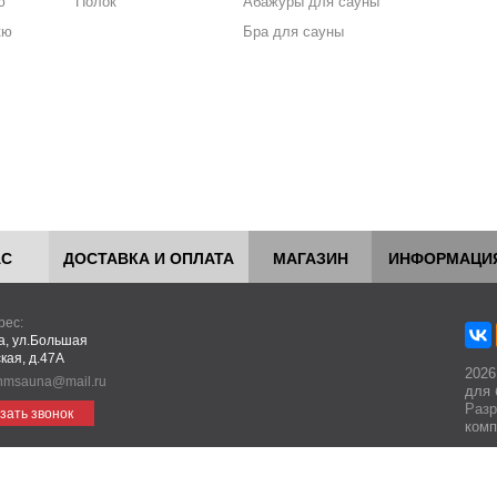
ю
Полок
Абажуры для сауны
кю
Бра для сауны
АС
ДОСТАВКА И ОПЛАТА
МАГАЗИН
ИНФОРМАЦИ
рес:
ва, ул.Большая
кая, д.47А
2026
hmsauna@mail.ru
для 
Разр
зать звонок
комп
едставленная на сайте носит информационный характер и не является пуб
аботая с этим сайтом, вы даете свое согласие на использование файлов cooki