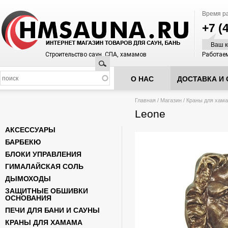
Время р
+7 (
Ваш к
Строительство саун, СПА, хамамов
Работаем
Поиск
О НАС
ДОСТАВКА И 
Вы здесь
Главная
/
Магазин
/
Краны для хам
Leone
АКСЕССУАРЫ
БАРБЕКЮ
БЛОКИ УПРАВЛЕНИЯ
ГИМАЛАЙСКАЯ СОЛЬ
ДЫМОХОДЫ
ЗАЩИТНЫЕ ОБШИВКИ
ОСНОВАНИЯ
ПЕЧИ ДЛЯ БАНИ И САУНЫ
КРАНЫ ДЛЯ ХАМАМА