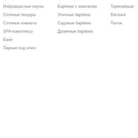
Инфракрасные сауны
Барбекю с мангалом
Термоабаши
Соляные пещеры
Уличные барбекю
Вагонка
Соляные комнаты
Садовые барбекю
Полок
SPA-комплексы
Дровяные барбекю
Бани
Парные под ключ