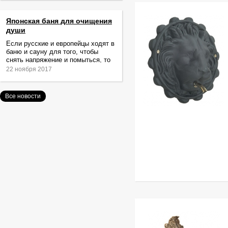
Японская баня для очищения
души
Если русские и европейцы ходят в
баню и сауну для того, чтобы
снять напряжение и помыться, то
жители Японии идут туда за
22 ноября 2017
очищением не только тела,
Все новости