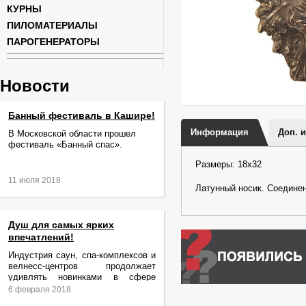
КУРНЫ
ПИЛОМАТЕРИАЛЫ
ПАРОГЕНЕРАТОРЫ
Новости
Банный фестиваль в Кашире!
Информация
Доп. 
В Московской области прошел
фестиваль «Банный спас».
Размеры: 18х32
11 июля 2018
Латунный носик. Cоединение
Душ для самых ярких
впечатлений!
Индустрия саун, спа-комплексов и
велнесс-центров продолжает
удивлять новинками в сфере
релаксации и ухода за телом.
6 февраля 2018