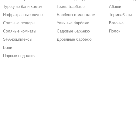
Турецкие бани хамам
Гриль-Барбекю
Абаши
Инфракрасные сауны
Барбекю с мангалом
Термоабаши
Соляные пещеры
Уличные барбекю
Вагонка
Соляные комнаты
Садовые барбекю
Полок
SPA-комплексы
Дровяные барбекю
Бани
Парные под ключ