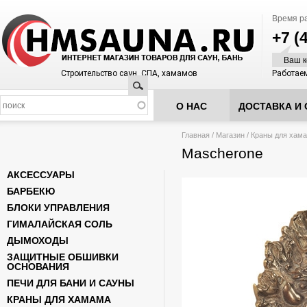
Время р
+7 (
Ваш к
Строительство саун, СПА, хамамов
Работаем
Поиск
О НАС
ДОСТАВКА И 
Вы здесь
Главная
/
Магазин
/
Краны для хам
Mascherone
АКСЕССУАРЫ
БАРБЕКЮ
БЛОКИ УПРАВЛЕНИЯ
ГИМАЛАЙСКАЯ СОЛЬ
ДЫМОХОДЫ
ЗАЩИТНЫЕ ОБШИВКИ
ОСНОВАНИЯ
ПЕЧИ ДЛЯ БАНИ И САУНЫ
КРАНЫ ДЛЯ ХАМАМА