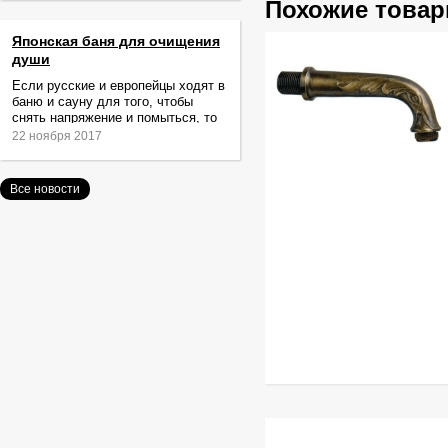
Похожие това
Японская баня для очищения
души
Если русские и европейцы ходят в
баню и сауну для того, чтобы
снять напряжение и помыться, то
жители Японии идут туда за
22 ноября 2017
очищением не только тела,
Все новости