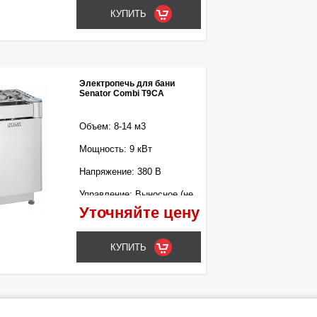
Электропечь для бани
Senator Combi T9CA
Объем: 8-14 м3
Мощность: 9 кВт
Напряжение: 380 В
Управление: Выносное (не
входит в комплект)
Уточняйте цену