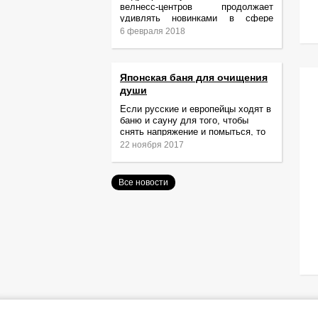
велнесс-центров продолжает
удивлять новинками в сфере
релаксации и ухода за телом.
6 февраля 2018
Японская баня для очищения
души
Если русские и европейцы ходят в
баню и сауну для того, чтобы
снять напряжение и помыться, то
жители Японии идут туда за
22 ноября 2017
очищением не только тела,
Все новости