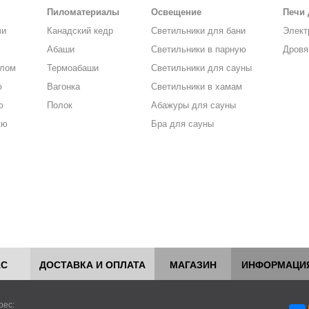
Пиломатериалы
Освещение
Печи 
чи
Канадский кедр
Светильники для бани
Элект
Абаши
Светильники в парную
Дровя
алом
Термоабаши
Светильники для сауны
ю
Вагонка
Светильники в хамам
ю
Полок
Абажуры для сауны
кю
Бра для сауны
АС
ДОСТАВКА И ОПЛАТА
МАГАЗИН
ИНФОРМАЦИ
рес: