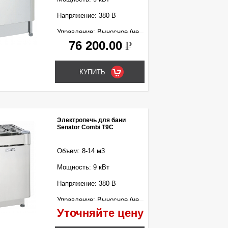
Напряжение: 380 В
Управление: Выносное (не
входит в комплект)
76 200.00
k
Электропечь для бани
Senator Combi T9C
Объем: 8-14 м3
Мощность: 9 кВт
Напряжение: 380 В
Управление: Выносное (не
входит в комплект)
Уточняйте цену