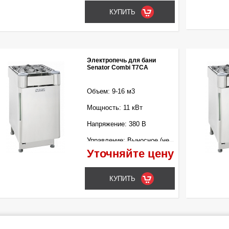
Электропечь для бани
Senator Combi T7CA
Объем: 9-16 м3
Мощность: 11 кВт
Напряжение: 380 В
Управление: Выносное (не
входит в комплект)
Уточняйте цену