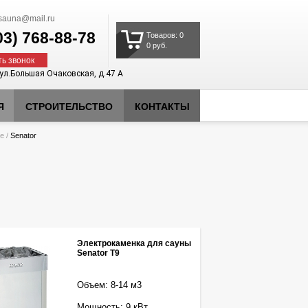
auna@mail.ru
03)
768-88-78
Товаров: 0
0 руб.
ть звонок
 ул.Большая Очаковская, д.47 А
Я
СТРОИТЕЛЬСТВО
КОНТАКТЫ
ие
/
Senator
Электрокаменка для сауны
Senator T9
Объем: 8-14 м3
Мощность: 9 кВт