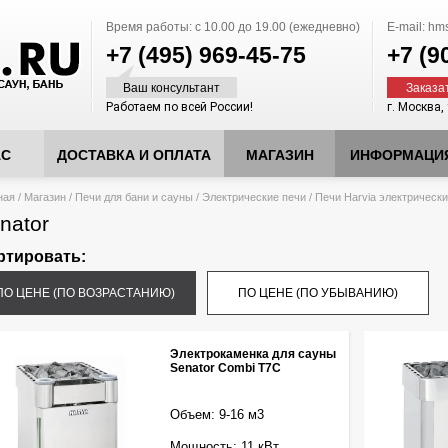
Время работы:
с 10.00 до 19.00 (ежедневно)
E-mail:
hms
+7 (495)
969-45-75
+7 (9
Ваш консультант
Заказа
Работаем по всей России!
г. Москва,
АС
ДОСТАВКА И ОПЛАТА
МАГАЗИН
ИНФОРМАЦИ
десь
ная
/
Магазин
/
Печи для бани и сауны
/
Электрические печи
/
Печи Harvia электрическ
nator
ртировать:
ПО ЦЕНЕ (ПО ВОЗРАСТАНИЮ)
ПО ЦЕНЕ (ПО УБЫВАНИЮ)
Электрокаменка для сауны
Senator Combi T7C
Объем: 9-16 м3
Мощность: 11 кВт