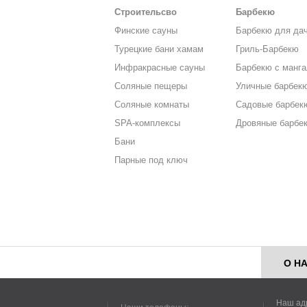
Строительсво
Барбекю
Финские сауны
Барбекю для да
Турецкие бани хамам
Гриль-Барбекю
Инфракрасные сауны
Барбекю с манг
Соляные пещеры
Уличные барбек
Соляные комнаты
Садовые барбек
SPA-комплексы
Дровяные барбе
Бани
Парные под ключ
О Н
Наш ад