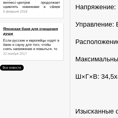
велнесс-центров продолжает
Напряжение: 
удивлять новинками в сфере
релаксации и ухода за телом.
6 февраля 2018
Управление: 
Японская баня для очищения
души
Расположени
Если русские и европейцы ходят в
баню и сауну для того, чтобы
снять напряжение и помыться, то
жители Японии идут туда за
22 ноября 2017
очищением не только тела,
Максимальный 
Все новости
Ш×Г×В: 34,5х
Изысканные 