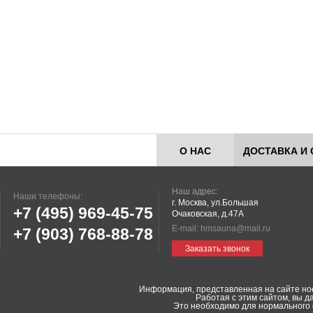
О НАС
ДОСТАВКА И 
Наш адрес:
Наши телефоны:
г. Москва, ул.Большая
+7 (495)
969-45-75
Очаковская, д.47А
E-mail:
hmsauna@mail.ru
+7 (903)
768-88-78
Заказать звонок
Информация, представленная на сайте но
Работая с этим сайтом, вы д
Это необходимо для нормального