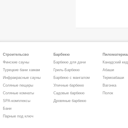
Строительсво
Барбекю
Пиломатери
Финские сауны
Барбекю для дачи
Канадский ке
Турецкие бани хамам
Гриль-Барбекю
Абаши
Инфракрасные сауны
Барбекю с мангалом
Термоабаши
Соляные пещеры
Уличные барбекю
Вагонка
Соляные комнаты
Садовые барбекю
Полок
SPA-комплексы
Дровяные барбекю
Бани
Парные под ключ