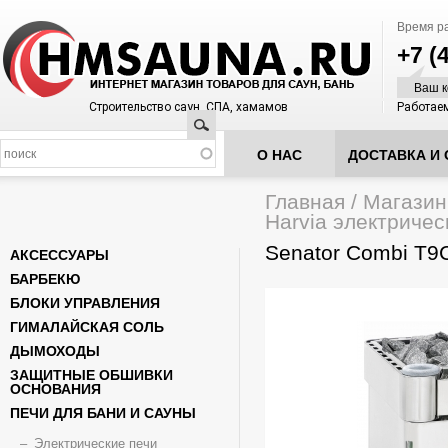
Время р
+7 (
Ваш к
Строительство саун, СПА, хамамов
Работаем
Поиск
О НАС
ДОСТАВКА И 
Главная
/
Магазин
Вы здесь
Harvia электричес
Senator Combi T9
АКСЕССУАРЫ
БАРБЕКЮ
БЛОКИ УПРАВЛЕНИЯ
ГИМАЛАЙСКАЯ СОЛЬ
ДЫМОХОДЫ
ЗАЩИТНЫЕ ОБШИВКИ
ОСНОВАНИЯ
ПЕЧИ ДЛЯ БАНИ И САУНЫ
Электрические печи