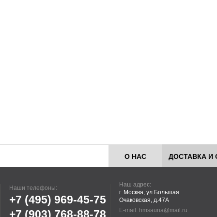
О НАС
ДОСТАВКА И 
Наш адрес:
Наши телефоны:
г. Москва, ул.Большая
+7 (495)
969-45-75
Очаковская, д.47А
E-mail:
hmsauna@mail.ru
+7 (903)
768-88-78