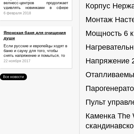
велнесс-центров продолжает
Корпус Нерж
удивлять новинками в сфере
релаксации и ухода за телом.
6 февраля 2018
Монтаж Наст
Мощность 6 к
Японская баня для очищения
души
Нагреватель
Если русские и европейцы ходят в
баню и сауну для того, чтобы
снять напряжение и помыться, то
Напряжение 2
жители Японии идут туда за
22 ноября 2017
очищением не только тела,
Отапливаемы
Все новости
Парогенерато
Пульт управл
Каменка The 
скандинавско