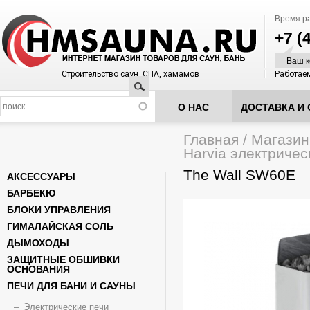
Время р
+7 (
Ваш к
Строительство саун, СПА, хамамов
Работаем
Поиск
О НАС
ДОСТАВКА И 
Главная
/
Магазин
Вы здесь
Harvia электричес
The Wall SW60E
АКСЕССУАРЫ
БАРБЕКЮ
БЛОКИ УПРАВЛЕНИЯ
ГИМАЛАЙСКАЯ СОЛЬ
ДЫМОХОДЫ
ЗАЩИТНЫЕ ОБШИВКИ
ОСНОВАНИЯ
ПЕЧИ ДЛЯ БАНИ И САУНЫ
Электрические печи