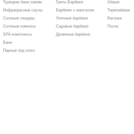
Турецкие бани хамам
Гриль-Барбекю
Абаши
Инфракрасные сауны
Барбекю с мангалом
Термоабаши
Соляные пещеры
Уличные барбекю
Вагонка
Соляные комнаты
Садовые барбекю
Полок
SPA-комплексы
Дровяные барбекю
Бани
Парные под ключ