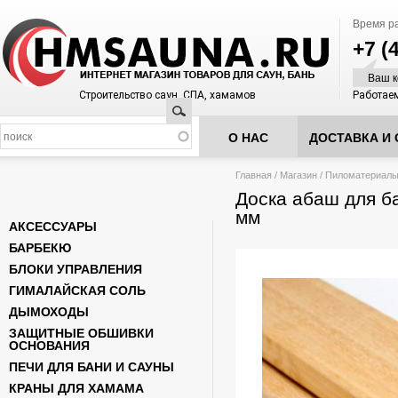
Время р
+7 (
Ваш к
Строительство саун, СПА, хамамов
Работаем
Поиск
О НАС
ДОСТАВКА И 
Вы здесь
Главная
/
Магазин
/
Пиломатериал
Доска абаш для б
мм
АКСЕССУАРЫ
БАРБЕКЮ
БЛОКИ УПРАВЛЕНИЯ
ГИМАЛАЙСКАЯ СОЛЬ
ДЫМОХОДЫ
ЗАЩИТНЫЕ ОБШИВКИ
ОСНОВАНИЯ
ПЕЧИ ДЛЯ БАНИ И САУНЫ
КРАНЫ ДЛЯ ХАМАМА