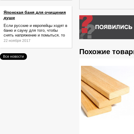
Японская баня для очищения
души
Если русские и европейцы ходят в
баню и сауну для того, чтобы
снять напряжение и помыться, то
жители Японии идут туда за
22 ноября 2017
очищением не только тела,
Похожие това
Все новости