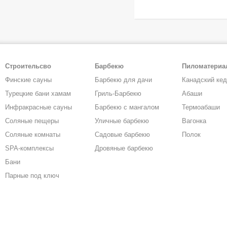
Строительсво
Барбекю
Пиломатери
Финские сауны
Барбекю для дачи
Канадский ке
Турецкие бани хамам
Гриль-Барбекю
Абаши
Инфракрасные сауны
Барбекю с мангалом
Термоабаши
Соляные пещеры
Уличные барбекю
Вагонка
Соляные комнаты
Садовые барбекю
Полок
SPA-комплексы
Дровяные барбекю
Бани
Парные под ключ