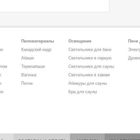
Пиломатериалы
Освещение
Печи 
чи
Канадский кедр
Светильники для бани
Элект
Абаши
Светильники в парную
Дровя
алом
Термоабаши
Светильники для сауны
ю
Вагонка
Светильники в хамам
ю
Полок
Абажуры для сауны
кю
Бра для сауны