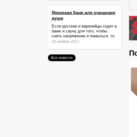
Японская баня для очищения
души
Если русские и европейцы ходят в
баню и сауну для того, чтобы
снять напряжение и помыться, то
жители Японии идут туда за
22 ноября 2017
очищением не только тела,
П
Все новости