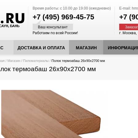
Время работы:
с 10.00 до 19.00 (ежедневно)
E-mail:
hms
+7 (495)
969-45-75
+7 (9
Ваш консультант
Заказа
Работаем по всей России!
г. Москва,
АС
ДОСТАВКА И ОПЛАТА
МАГАЗИН
ИНФОРМАЦИ
десь
ная
/
Магазин
/
Пиломатериалы
/
Полок термоабаш 26х90x2700 мм
лок термоабаш 26х90x2700 мм