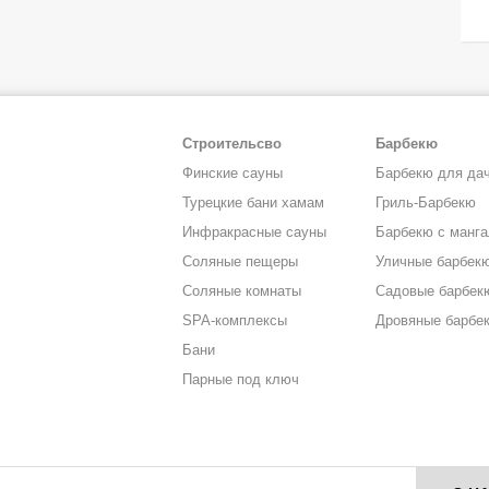
Строительсво
Барбекю
Финские сауны
Барбекю для да
Турецкие бани хамам
Гриль-Барбекю
Инфракрасные сауны
Барбекю с манг
Соляные пещеры
Уличные барбек
Соляные комнаты
Садовые барбек
SPA-комплексы
Дровяные барбе
Бани
Парные под ключ