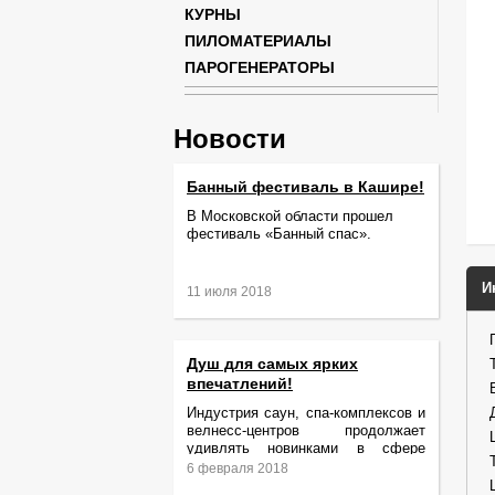
КУРНЫ
ПИЛОМАТЕРИАЛЫ
ПАРОГЕНЕРАТОРЫ
Новости
Банный фестиваль в Кашире!
В Московской области прошел
фестиваль «Банный спас».
И
11 июля 2018
Душ для самых ярких
впечатлений!
Индустрия саун, спа-комплексов и
велнесс-центров продолжает
удивлять новинками в сфере
релаксации и ухода за телом.
6 февраля 2018