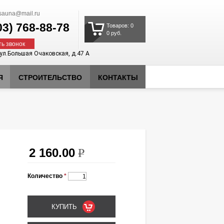
auna@mail.ru
03)
768-88-78
Товаров: 0
0 руб.
ть звонок
 ул.Большая Очаковская, д.47 А
Я
СТРОИТЕЛЬСТВО
КОНТАКТЫ
2 160.00
k
Количество
*